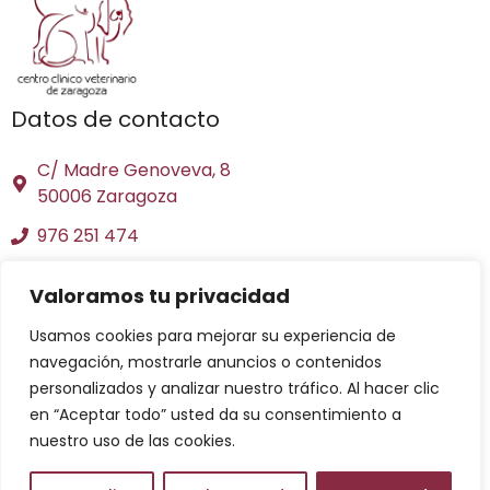
Datos de contacto
C/ Madre Genoveva, 8
50006 Zaragoza
976 251 474
consultas@ccvzaragoza.es
Valoramos tu privacidad
Páginas legales
Usamos cookies para mejorar su experiencia de
Aviso legal
navegación, mostrarle anuncios o contenidos
personalizados y analizar nuestro tráfico. Al hacer clic
Política de privacidad
en “Aceptar todo” usted da su consentimiento a
Política de cookies
nuestro uso de las cookies.